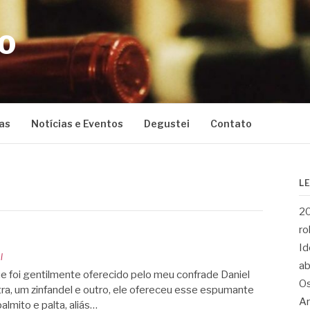
CO
as
Notícias e Eventos
Degustei
Contato
L
20
ro
Id
l
ab
 foi gentilmente oferecido pelo meu confrade Daniel
Os
tra, um zinfandel e outro, ele ofereceu esse espumante
Ar
lmito e palta, aliás…