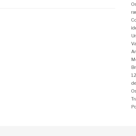
Os
ra
Co
id
Um
Va
Am
Me
Br
12
de
Os
Tr
Po