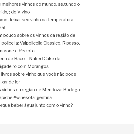
 melhores vinhos do mundo, segundo o
nking do Vivino
mo deixar seu vinho na temperatura
eal
 pouco sobre os vinhos da região de
lpolicella: Valpolicella Classico, Ripasso,
arone e Recioto.
nu de Baco – Naked Cake de
igadeiro com Morangos
 livros sobre vinho que você não pode
ixar de ler
 vinhos da região de Mendoza: Bodega
apiche #winesofargentina
rque beber água junto com o vinho?