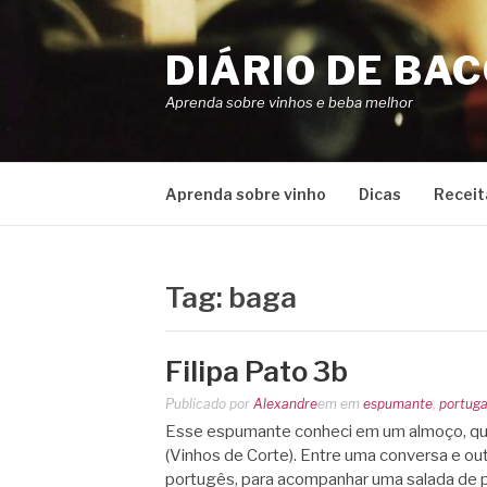
Pular
para
DIÁRIO DE BA
o
conteúdo
Aprenda sobre vinhos e beba melhor
Aprenda sobre vinho
Dicas
Receit
Tag:
baga
Filipa Pato 3b
Publicado por
Alexandre
em
em
espumante
,
portuga
Esse espumante conheci em um almoço, que
(Vinhos de Corte). Entre uma conversa e ou
portugês, para acompanhar uma salada de pa